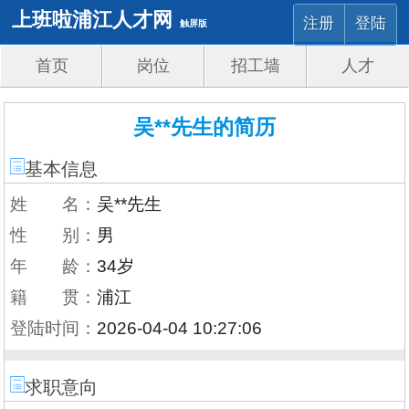
上班啦浦江人才网
注册
登陆
触屏版
首页
岗位
招工墙
人才
吴**先生的简历
基本信息
姓 名：
吴**先生
性 别：
男
年 龄：
34岁
籍 贯：
浦江
登陆时间：
2026-04-04 10:27:06
求职意向